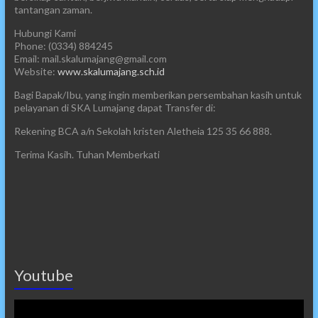
tantangan zaman.
Hubungi Kami
Phone: (0334) 884245
Email: mail.skalumajang@gmail.com
Website:
www.skalumajang.sch.id
Bagi Bapak/Ibu, yang ingin memberikan persembahan kasih untuk
pelayanan di SKA Lumajang dapat Transfer di:
Rekening BCA a/n Sekolah kristen Aletheia 125 35 66 888.
Terima Kasih. Tuhan Memberkati
Youtube