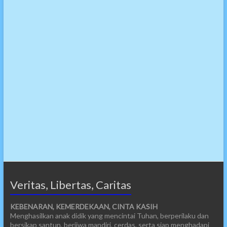
Veritas, Libertas, Caritas
KEBENARAN, KEMERDEKAAN, CINTA KASIH
Menghasilkan anak didik yang mencintai Tuhan, berperilaku dan
bersikap santun, berjiwa mandiri, cerdas, serta siap menghadapi