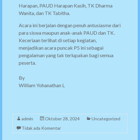
Harapan, PAUD Harapan Kasih, TK Dharma
Wanita, dan TK Tabitha.
Acara ini berjalan dengan penuh antusiasme dari
para siswa maupun anak-anak PAUD dan TK.
Keceriaan terlihat di setiap kegiatan,
menjadikan acara puncak P5 ini sebagai
pengalaman yang tak terlupakan bagi semua
peserta.
By
William Yohanathan L
admin
Oktober 28, 2024
Uncategorized
Tidak ada Komentar